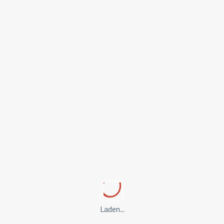
STUDIE EN WERK
Hoger onderwijs in Nederland: het verschil tussen
HBO en WO
11 Mar, 2025
14 minuten leestijd
5,834 weergaven
Overweeg je een HBO- of WO-opleiding in Nederland? Ontdek de
verschillen, toelatingseisen en welke optie het beste bij jou past!
LEES MEER
Laden...