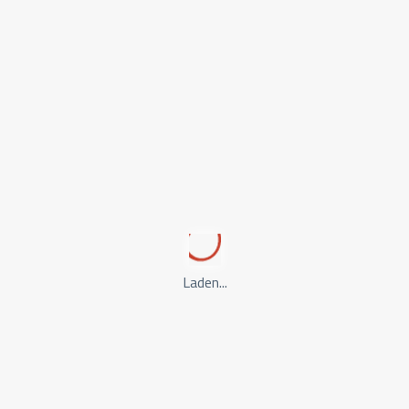
STUDIE EN WERK
Hoger onderwijs in Nederland: het verschil tussen
HBO en WO
11 Mar, 2025
14 minuten leestijd
5,856 weergaven
Overweeg je een HBO- of WO-opleiding in Nederland? Ontdek de
verschillen, toelatingseisen en welke optie het beste bij jou past!
Laden...